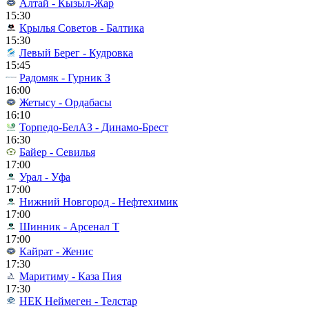
Алтай - Кызыл-Жар
15:30
Крылья Советов - Балтика
15:30
Левый Берег - Кудровка
15:45
Радомяк - Гурник З
16:00
Жетысу - Ордабасы
16:10
Торпедо-БелАЗ - Динамо-Брест
16:30
Байер - Севилья
17:00
Урал - Уфа
17:00
Нижний Новгород - Нефтехимик
17:00
Шинник - Арсенал Т
17:00
Кайрат - Женис
17:30
Маритиму - Каза Пия
17:30
НЕК Неймеген - Телстар