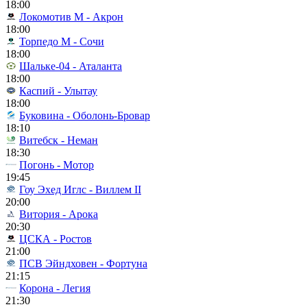
18:00
Локомотив М - Акрон
18:00
Торпедо М - Сочи
18:00
Шальке-04 - Аталанта
18:00
Каспий - Улытау
18:00
Буковина - Оболонь-Бровар
18:10
Витебск - Неман
18:30
Погонь - Мотор
19:45
Гоу Эхед Иглс - Виллем II
20:00
Витория - Арока
20:30
ЦСКА - Ростов
21:00
ПСВ Эйндховен - Фортуна
21:15
Корона - Легия
21:30