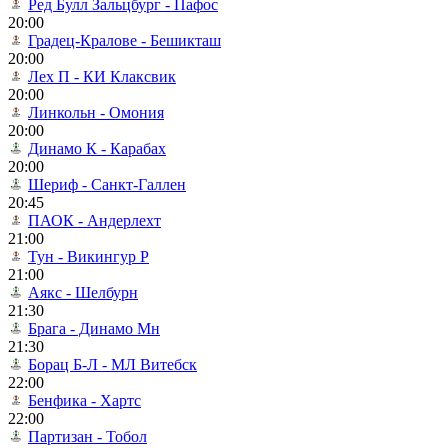
Ред Булл Зальцбург - Пафос
20:00
Градец-Кралове - Бешикташ
20:00
Лех П - КИ Клаксвик
20:00
Линкольн - Омония
20:00
Динамо К - Карабах
20:00
Шериф - Санкт-Галлен
20:45
ПАОК - Андерлехт
21:00
Тун - Викингур Р
21:00
Аякс - Шелбурн
21:30
Брага - Динамо Мн
21:30
Борац Б-Л - МЛ Витебск
22:00
Бенфика - Хартс
22:00
Партизан - Тобол