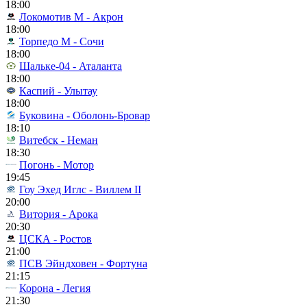
18:00
Локомотив М - Акрон
18:00
Торпедо М - Сочи
18:00
Шальке-04 - Аталанта
18:00
Каспий - Улытау
18:00
Буковина - Оболонь-Бровар
18:10
Витебск - Неман
18:30
Погонь - Мотор
19:45
Гоу Эхед Иглс - Виллем II
20:00
Витория - Арока
20:30
ЦСКА - Ростов
21:00
ПСВ Эйндховен - Фортуна
21:15
Корона - Легия
21:30