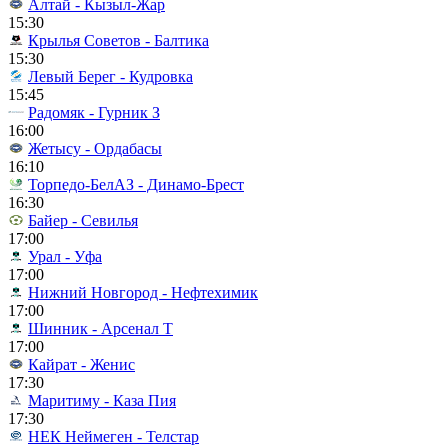
Алтай - Кызыл-Жар
15:30
Крылья Советов - Балтика
15:30
Левый Берег - Кудровка
15:45
Радомяк - Гурник З
16:00
Жетысу - Ордабасы
16:10
Торпедо-БелАЗ - Динамо-Брест
16:30
Байер - Севилья
17:00
Урал - Уфа
17:00
Нижний Новгород - Нефтехимик
17:00
Шинник - Арсенал Т
17:00
Кайрат - Женис
17:30
Маритиму - Каза Пия
17:30
НЕК Неймеген - Телстар