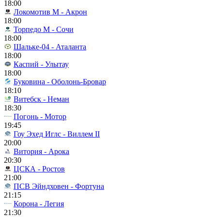
18:00
Локомотив М - Акрон
18:00
Торпедо М - Сочи
18:00
Шальке-04 - Аталанта
18:00
Каспий - Улытау
18:00
Буковина - Оболонь-Бровар
18:10
Витебск - Неман
18:30
Погонь - Мотор
19:45
Гоу Эхед Иглс - Виллем II
20:00
Витория - Арока
20:30
ЦСКА - Ростов
21:00
ПСВ Эйндховен - Фортуна
21:15
Корона - Легия
21:30