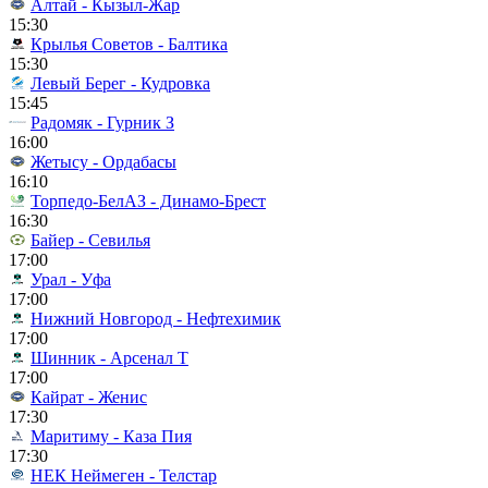
Алтай - Кызыл-Жар
15:30
Крылья Советов - Балтика
15:30
Левый Берег - Кудровка
15:45
Радомяк - Гурник З
16:00
Жетысу - Ордабасы
16:10
Торпедо-БелАЗ - Динамо-Брест
16:30
Байер - Севилья
17:00
Урал - Уфа
17:00
Нижний Новгород - Нефтехимик
17:00
Шинник - Арсенал Т
17:00
Кайрат - Женис
17:30
Маритиму - Каза Пия
17:30
НЕК Неймеген - Телстар