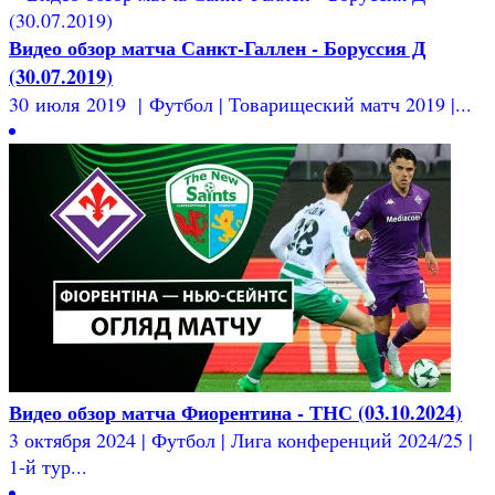
Видео обзор матча Санкт-Галлен - Боруссия Д
(30.07.2019)
30 июля 2019 | Футбол | Товарищеский матч 2019 |...
Видео обзор матча Фиорентина - ТНС (03.10.2024)
3 октября 2024 | Футбол | Лига конференций 2024/25 |
1-й тур...