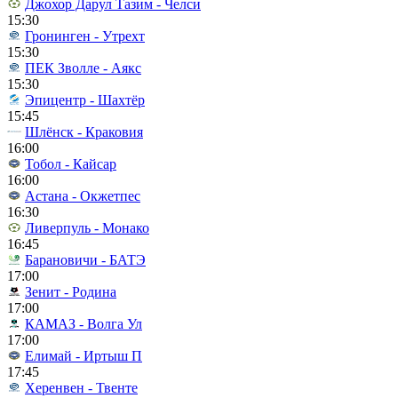
Джохор Дарул Тазим - Челси
15:30
Гронинген - Утрехт
15:30
ПЕК Зволле - Аякс
15:30
Эпицентр - Шахтёр
15:45
Шлёнск - Краковия
16:00
Тобол - Кайсар
16:00
Астана - Окжетпес
16:30
Ливерпуль - Монако
16:45
Барановичи - БАТЭ
17:00
Зенит - Родина
17:00
КАМАЗ - Волга Ул
17:00
Елимай - Иртыш П
17:45
Херенвен - Твенте