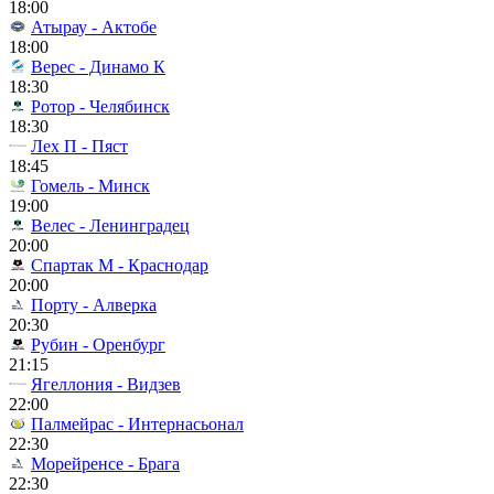
18:00
Атырау - Актобе
18:00
Верес - Динамо К
18:30
Ротор - Челябинск
18:30
Лех П - Пяст
18:45
Гомель - Минск
19:00
Велес - Ленинградец
20:00
Спартак М - Краснодар
20:00
Порту - Алверка
20:30
Рубин - Оренбург
21:15
Ягеллония - Видзев
22:00
Палмейрас - Интернасьонал
22:30
Морейренсе - Брага
22:30