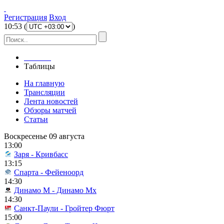
Регистрация
Вход
10
:
53
(
)
Главная
Таблицы
На главную
Трансляции
Лента новостей
Обзоры матчей
Статьи
Воскресенье 09 августа
13:00
Заря - Кривбасс
13:15
Спарта - Фейеноорд
14:30
Динамо М - Динамо Мх
14:30
Санкт-Паули - Гройтер Фюрт
15:00