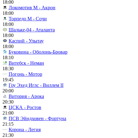
18:00
Локомотив М - Акрон
18:00
Торпедо М - Сочи
18:00
Шальке-04 - Аталанта
18:00
Каспий - Улытау
18:00
Буковина - Оболонь-Бровар
18:10
Витебск - Неман
18:30
Погонь - Мотор
19:45
Гоу Эхед Иглс - Виллем II
20:00
Витория - Арока
20:30
ЦСКА - Ростов
21:00
ПСВ Эйндховен - Фортуна
21:15
Корона - Легия
21:30