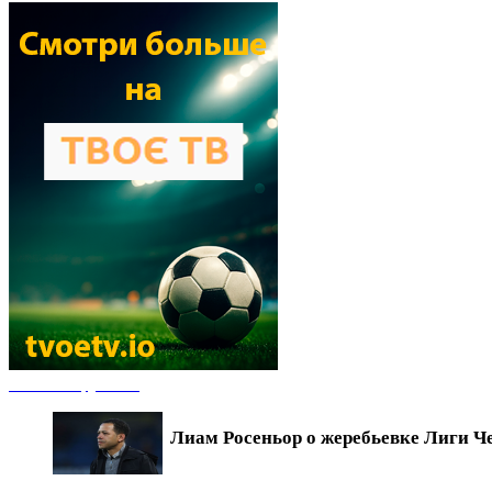
Новости футбола
Лиам Росеньор о жеребьевке Лиги Ч