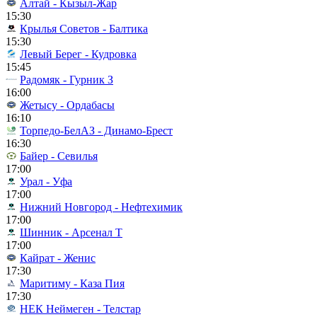
Алтай - Кызыл-Жар
15:30
Крылья Советов - Балтика
15:30
Левый Берег - Кудровка
15:45
Радомяк - Гурник З
16:00
Жетысу - Ордабасы
16:10
Торпедо-БелАЗ - Динамо-Брест
16:30
Байер - Севилья
17:00
Урал - Уфа
17:00
Нижний Новгород - Нефтехимик
17:00
Шинник - Арсенал Т
17:00
Кайрат - Женис
17:30
Маритиму - Каза Пия
17:30
НЕК Неймеген - Телстар