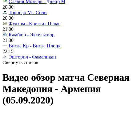
Славия-Мозырь - Днепр М
20:00
Торпедо М - Сочи
20:00
Фулхэм - Кристал Пэлас
21:00
Камбюр - Эксельсиор
21:30
Висла Кр - Висла Плоцк
22:15
Эшторил - Фамаликан
Свернуть список
Видео обзор матча Северная
Македония - Армения
(05.09.2020)