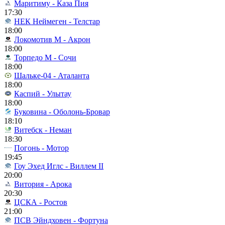
Маритиму - Каза Пия
17:30
НЕК Неймеген - Телстар
18:00
Локомотив М - Акрон
18:00
Торпедо М - Сочи
18:00
Шальке-04 - Аталанта
18:00
Каспий - Улытау
18:00
Буковина - Оболонь-Бровар
18:10
Витебск - Неман
18:30
Погонь - Мотор
19:45
Гоу Эхед Иглс - Виллем II
20:00
Витория - Арока
20:30
ЦСКА - Ростов
21:00
ПСВ Эйндховен - Фортуна