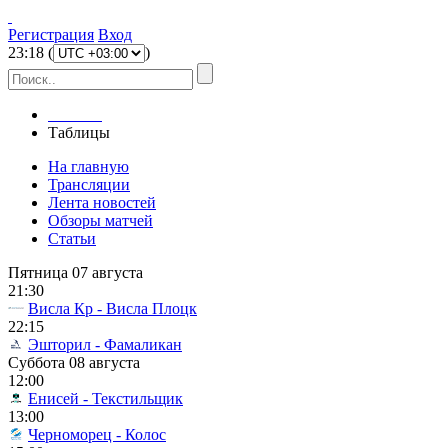
Регистрация
Вход
23
:
18
(
)
Главная
Таблицы
На главную
Трансляции
Лента новостей
Обзоры матчей
Статьи
Пятница 07 августа
21:30
Висла Кр - Висла Плоцк
22:15
Эшторил - Фамаликан
Суббота 08 августа
12:00
Енисей - Текстильщик
13:00
Черноморец - Колос