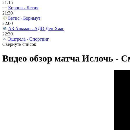
21:15
Корона - Легия
21:30
Бетис - Борнмут
22:00
АЗ Алкмар - АДО Ден Хааг
22:30
Эштрела - Спортинг
Свернуть список
Видео обзор матча Ислочь - См