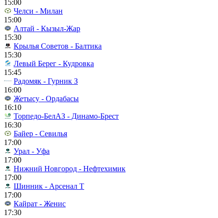
15:00
Челси - Милан
15:00
Алтай - Кызыл-Жар
15:30
Крылья Советов - Балтика
15:30
Левый Берег - Кудровка
15:45
Радомяк - Гурник З
16:00
Жетысу - Ордабасы
16:10
Торпедо-БелАЗ - Динамо-Брест
16:30
Байер - Севилья
17:00
Урал - Уфа
17:00
Нижний Новгород - Нефтехимик
17:00
Шинник - Арсенал Т
17:00
Кайрат - Женис
17:30