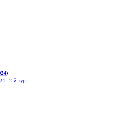
024)
 | 2-й тур...