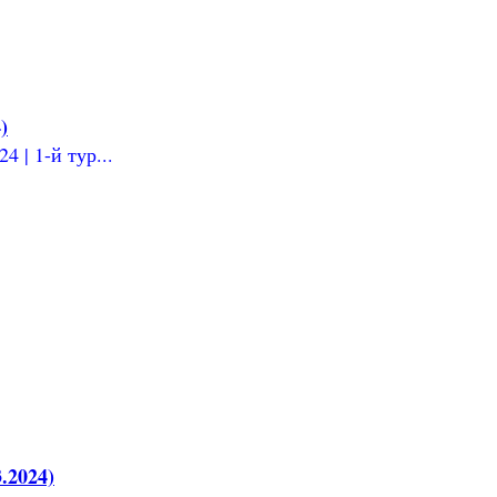
)
 | 1-й тур...
.2024)