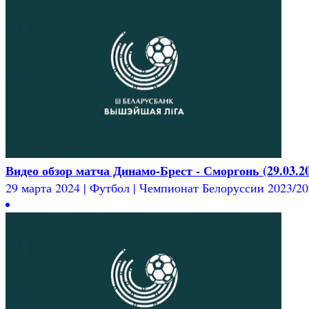
Видео обзор матча Динамо-Брест - Сморгонь (29.03.2
29 марта 2024 | Футбол | Чемпионат Белоруссии 2023/2024