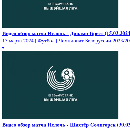
Видео обзор матча Ислочь - Динамо-Брест (15.03.2024
15 марта 2024 | Футбол | Чемпионат Белоруссии 2023/2024
Видео обзор матча Ислочь - Шахтёр Солигорск (30.03