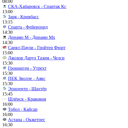
08:00
СКА-Хабаровск - Спартак Кс
13:00
Заря - Кривбасс
13:15
Спарта - Фейеноорд
14:30
Динамо М - Динамо Мх
14:30
Санкт-Паули - Гройтер Фюрт
15:00
Джохор Дарул Тазим - Челси
15:30
Гронинген - Утрехт
15:30
ПЕК Зволле - Аякс
15:30
Эпицентр - Шахтёр
15:45
Шлёнск - Краковия
16:00
Тобол - Кайсар
16:00
Астана - Окжетпес
16:30