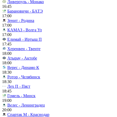
Ливерпуль - Монако
16:45
Барановичи - БАТЭ
17:00
Зенит - Родина
17:00
КАМАЗ - Волга Ул
17:00
Елимай - Иртыш П
17:45
Херенвен - Твенте
18:00
Атырау - Актобе
18:00
Верес - Динамо К
18:30
Ротор - Челябинск
18:30
Лех П - Пяст
18:45
Гомель - Минск
19:00
Велес - Ленинградец
20:00
Спартак М - Краснодар