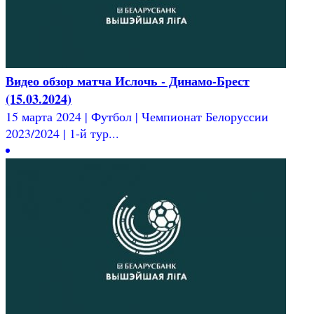
Видео обзор матча Ислочь - Динамо-Брест
(15.03.2024)
15 марта 2024 | Футбол | Чемпионат Белоруссии
2023/2024 | 1-й тур...