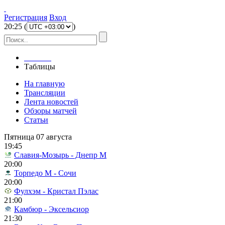
Регистрация
Вход
20
:
25
(
)
Главная
Таблицы
На главную
Трансляции
Лента новостей
Обзоры матчей
Статьи
Пятница 07 августа
19:45
Славия-Мозырь - Днепр М
20:00
Торпедо М - Сочи
20:00
Фулхэм - Кристал Пэлас
21:00
Камбюр - Эксельсиор
21:30