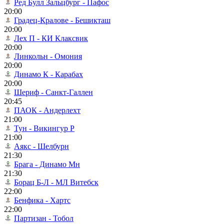
Ред Булл Зальцбург - Пафос
20:00
Градец-Кралове - Бешикташ
20:00
Лех П - КИ Клаксвик
20:00
Линкольн - Омония
20:00
Динамо К - Карабах
20:00
Шериф - Санкт-Галлен
20:45
ПАОК - Андерлехт
21:00
Тун - Викингур Р
21:00
Аякс - Шелбурн
21:30
Брага - Динамо Мн
21:30
Борац Б-Л - МЛ Витебск
22:00
Бенфика - Хартс
22:00
Партизан - Тобол