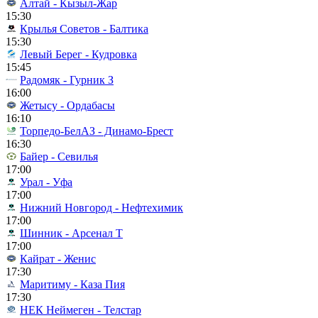
Алтай - Кызыл-Жар
15:30
Крылья Советов - Балтика
15:30
Левый Берег - Кудровка
15:45
Радомяк - Гурник З
16:00
Жетысу - Ордабасы
16:10
Торпедо-БелАЗ - Динамо-Брест
16:30
Байер - Севилья
17:00
Урал - Уфа
17:00
Нижний Новгород - Нефтехимик
17:00
Шинник - Арсенал Т
17:00
Кайрат - Женис
17:30
Маритиму - Каза Пия
17:30
НЕК Неймеген - Телстар