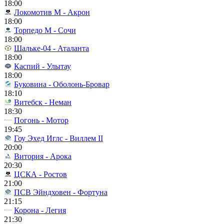
18:00
Локомотив М - Акрон
18:00
Торпедо М - Сочи
18:00
Шальке-04 - Аталанта
18:00
Каспий - Улытау
18:00
Буковина - Оболонь-Бровар
18:10
Витебск - Неман
18:30
Погонь - Мотор
19:45
Гоу Эхед Иглс - Виллем II
20:00
Витория - Арока
20:30
ЦСКА - Ростов
21:00
ПСВ Эйндховен - Фортуна
21:15
Корона - Легия
21:30