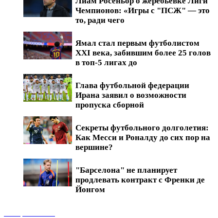
Лиам Росеньор о жеребьевке Лиги
Чемпионов: «Игры с "ПСЖ" — это
то, ради чего
Ямал стал первым футболистом
XXI века, забившим более 25 голов
в топ-5 лигах до
Глава футбольной федерации
Ирана заявил о возможности
пропуска сборной
Секреты футбольного долголетия:
Как Месси и Роналду до сих пор на
вершине?
"Барселона" не планирует
продлевать контракт с Френки де
Йонгом
Обзоры матчей