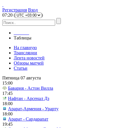
Регистрация
Вход
07
:
20
(
)
Главная
Таблицы
На главную
Трансляции
Лента новостей
Обзоры матчей
Статьи
Пятница 07 августа
15:00
Бавария - Астон Вилла
17:45
Нафтан - Арсенал Дз
18:00
Арарат-Армения - Урарту
18:00
Арарат - Сардарапат
19:45