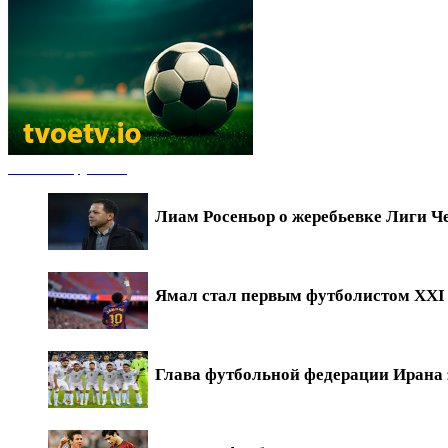
Новости футбола
Лиам Росеньор о жеребьевке Лиги Ч
Ямал стал первым футболистом XXI в
Глава футбольной федерации Ирана 