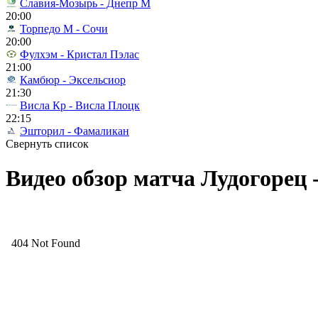
Славия-Мозырь - Днепр М
20:00
Торпедо М - Сочи
20:00
Фулхэм - Кристал Пэлас
21:00
Камбюр - Эксельсиор
21:30
Висла Кр - Висла Плоцк
22:15
Эшторил - Фамаликан
Свернуть список
Видео обзор матча Лудогорец -