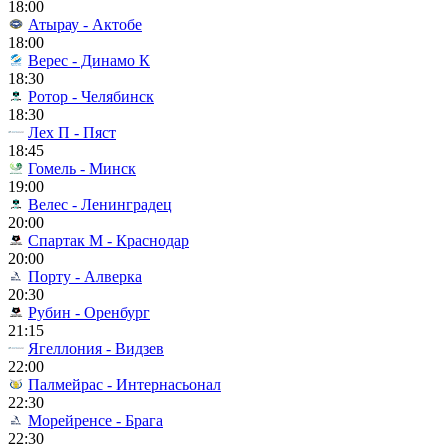
18:00
Атырау - Актобе
18:00
Верес - Динамо К
18:30
Ротор - Челябинск
18:30
Лех П - Пяст
18:45
Гомель - Минск
19:00
Велес - Ленинградец
20:00
Спартак М - Краснодар
20:00
Порту - Алверка
20:30
Рубин - Оренбург
21:15
Ягеллония - Видзев
22:00
Палмейрас - Интернасьонал
22:30
Морейренсе - Брага
22:30