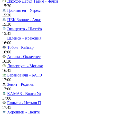
Джохор Дарул Тазим - Челси
15:30
Гронинген - Утрехт
15:30
ПЕК Зволле - Аякс
15:30
Эпицентр - Шахтёр
15:45
Шлёнск - Краковия
16:00
Тобол - Кайсар
16:00
Астана - Окжетпес
16:30
Ливерпуль - Монако
16:45
Барановичи - БАТЭ
17:00
Зенит - Родина
17:00
КАМАЗ - Волга Ул
17:00
Елимай - Иртыш П
17:45
Херенвен - Твенте