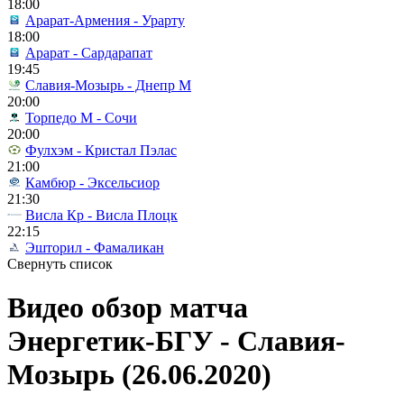
18:00
Арарат-Армения - Урарту
18:00
Арарат - Сардарапат
19:45
Славия-Мозырь - Днепр М
20:00
Торпедо М - Сочи
20:00
Фулхэм - Кристал Пэлас
21:00
Камбюр - Эксельсиор
21:30
Висла Кр - Висла Плоцк
22:15
Эшторил - Фамаликан
Свернуть список
Видео обзор матча
Энергетик-БГУ - Славия-
Мозырь (26.06.2020)