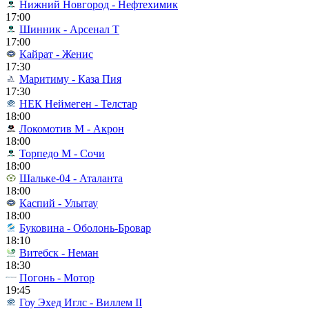
Нижний Новгород - Нефтехимик
17:00
Шинник - Арсенал Т
17:00
Кайрат - Женис
17:30
Маритиму - Каза Пия
17:30
НЕК Неймеген - Телстар
18:00
Локомотив М - Акрон
18:00
Торпедо М - Сочи
18:00
Шальке-04 - Аталанта
18:00
Каспий - Улытау
18:00
Буковина - Оболонь-Бровар
18:10
Витебск - Неман
18:30
Погонь - Мотор
19:45
Гоу Эхед Иглс - Виллем II