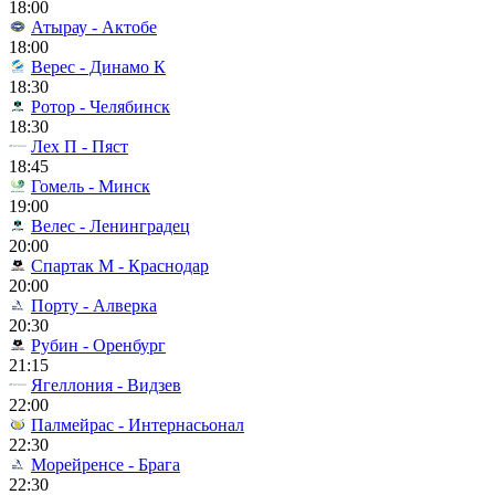
18:00
Атырау - Актобе
18:00
Верес - Динамо К
18:30
Ротор - Челябинск
18:30
Лех П - Пяст
18:45
Гомель - Минск
19:00
Велес - Ленинградец
20:00
Спартак М - Краснодар
20:00
Порту - Алверка
20:30
Рубин - Оренбург
21:15
Ягеллония - Видзев
22:00
Палмейрас - Интернасьонал
22:30
Морейренсе - Брага
22:30