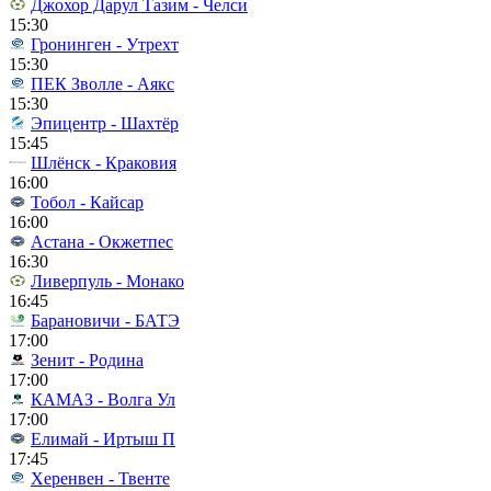
Джохор Дарул Тазим - Челси
15:30
Гронинген - Утрехт
15:30
ПЕК Зволле - Аякс
15:30
Эпицентр - Шахтёр
15:45
Шлёнск - Краковия
16:00
Тобол - Кайсар
16:00
Астана - Окжетпес
16:30
Ливерпуль - Монако
16:45
Барановичи - БАТЭ
17:00
Зенит - Родина
17:00
КАМАЗ - Волга Ул
17:00
Елимай - Иртыш П
17:45
Херенвен - Твенте