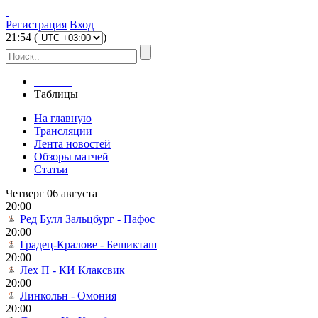
Регистрация
Вход
21
:
54
(
)
Главная
Таблицы
На главную
Трансляции
Лента новостей
Обзоры матчей
Статьи
Четверг 06 августа
20:00
Ред Булл Зальцбург - Пафос
20:00
Градец-Кралове - Бешикташ
20:00
Лех П - КИ Клаксвик
20:00
Линкольн - Омония
20:00