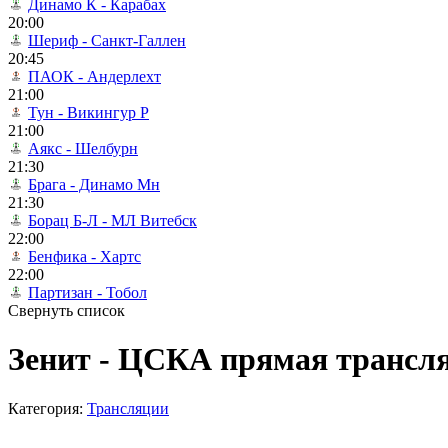
Динамо К - Карабах
20:00
Шериф - Санкт-Галлен
20:45
ПАОК - Андерлехт
21:00
Тун - Викингур Р
21:00
Аякс - Шелбурн
21:30
Брага - Динамо Мн
21:30
Борац Б-Л - МЛ Витебск
22:00
Бенфика - Хартс
22:00
Партизан - Тобол
Свернуть список
Зенит - ЦСКА прямая трансля
Категория:
Трансляции