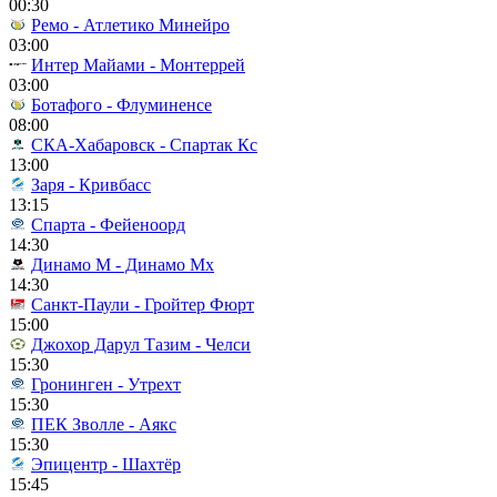
00:30
Ремо - Атлетико Минейро
03:00
Интер Майами - Монтеррей
03:00
Ботафого - Флуминенсе
08:00
СКА-Хабаровск - Спартак Кс
13:00
Заря - Кривбасс
13:15
Спарта - Фейеноорд
14:30
Динамо М - Динамо Мх
14:30
Санкт-Паули - Гройтер Фюрт
15:00
Джохор Дарул Тазим - Челси
15:30
Гронинген - Утрехт
15:30
ПЕК Зволле - Аякс
15:30
Эпицентр - Шахтёр
15:45