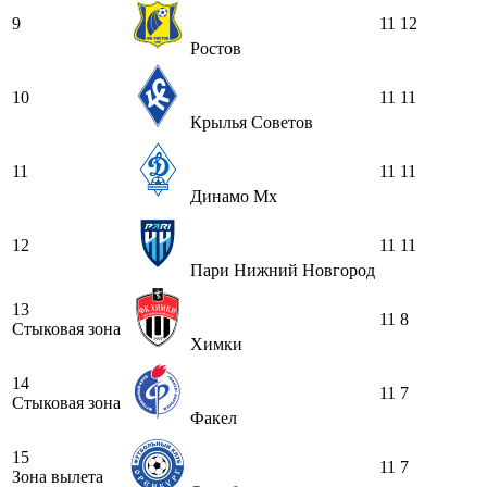
9
11
12
Ростов
10
11
11
Крылья Советов
11
11
11
Динамо Мх
12
11
11
Пари Нижний Новгород
13
11
8
Стыковая зона
Химки
14
11
7
Стыковая зона
Факел
15
11
7
Зона вылета