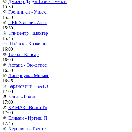
Джохор Дарул Тазим - Челси
15:30
Гронинген - Утрехт
15:30
ПЕК Зволле - Аякс
15:30
Эпицентр - Шахтёр
15:45
Шлёнск - Краковия
16:00
Тобол - Кайсар
16:00
Астана - Окжетпес
16:30
Ливерпуль - Монако
16:45
Барановичи - БАТЭ
17:00
Зенит - Родина
17:00
КАМАЗ - Волга Ул
17:00
Елимай - Иртыш П
17:45
Херенвен - Твенте