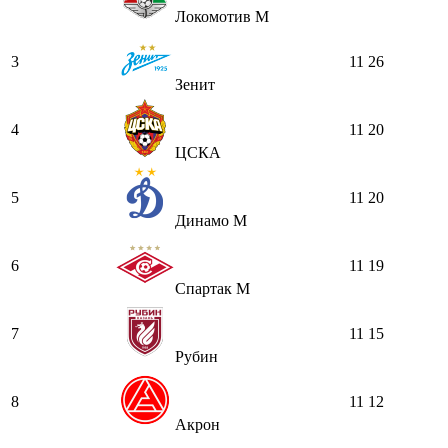
Локомотив М
3
11
26
Зенит
4
11
20
ЦСКА
5
11
20
Динамо М
6
11
19
Спартак М
7
11
15
Рубин
8
11
12
Акрон