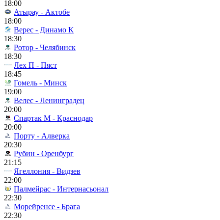
18:00
Атырау - Актобе
18:00
Верес - Динамо К
18:30
Ротор - Челябинск
18:30
Лех П - Пяст
18:45
Гомель - Минск
19:00
Велес - Ленинградец
20:00
Спартак М - Краснодар
20:00
Порту - Алверка
20:30
Рубин - Оренбург
21:15
Ягеллония - Видзев
22:00
Палмейрас - Интернасьонал
22:30
Морейренсе - Брага
22:30