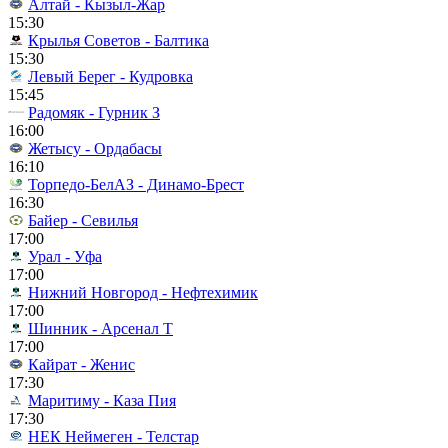
Алтай - Кызыл-Жар
15:30
Крылья Советов - Балтика
15:30
Левый Берег - Кудровка
15:45
Радомяк - Гурник З
16:00
Жетысу - Ордабасы
16:10
Торпедо-БелАЗ - Динамо-Брест
16:30
Байер - Севилья
17:00
Урал - Уфа
17:00
Нижний Новгород - Нефтехимик
17:00
Шинник - Арсенал Т
17:00
Кайрат - Женис
17:30
Маритиму - Каза Пия
17:30
НЕК Неймеген - Телстар