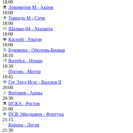
18:00
Локомотив М - Акрон
18:00
Торпедо М - Сочи
18:00
Шальке-04 - Аталанта
18:00
Каспий - Улытау
18:00
Буковина - Оболонь-Бровар
18:10
Витебск - Неман
18:30
Погонь - Мотор
19:45
Гоу Эхед Иглс - Виллем II
20:00
Витория - Арока
20:30
ЦСКА - Ростов
21:00
ПСВ Эйндховен - Фортуна
21:15
Корона - Легия
21:30