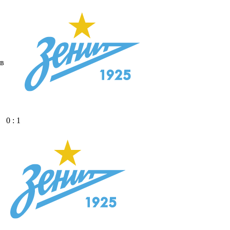
в
0 : 1