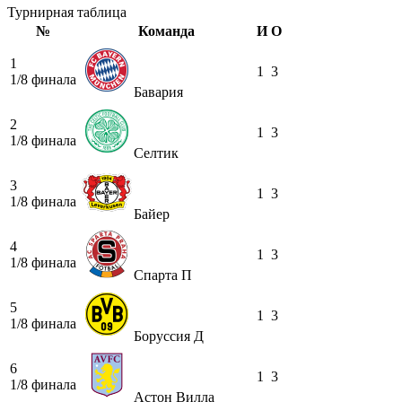
Турнирная таблица
№
Команда
И
О
1
1
3
1/8 финала
Бавария
2
1
3
1/8 финала
Селтик
3
1
3
1/8 финала
Байер
4
1
3
1/8 финала
Спарта П
5
1
3
1/8 финала
Боруссия Д
6
1
3
1/8 финала
Астон Вилла