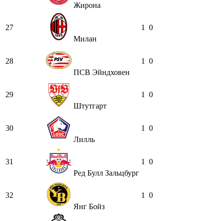
Жирона
27
1
0
Милан
28
1
0
ПСВ Эйндховен
29
1
0
Штутгарт
30
1
0
Лилль
31
1
0
Ред Булл Зальцбург
32
1
0
Янг Бойз