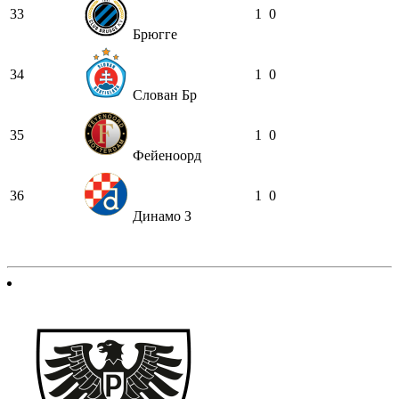
33
1
0
Брюгге
34
1
0
Слован Бр
35
1
0
Фейеноорд
36
1
0
Динамо З