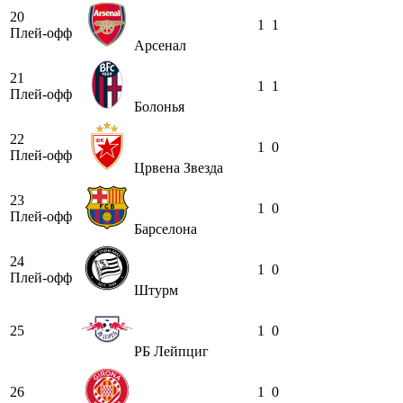
20
1
1
Плей-офф
Арсенал
21
1
1
Плей-офф
Болонья
22
1
0
Плей-офф
Црвена Звезда
23
1
0
Плей-офф
Барселона
24
1
0
Плей-офф
Штурм
25
1
0
РБ Лейпциг
26
1
0