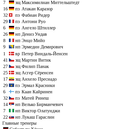
7
зщ
Максимилиан Миттельштедт
16
пз
Атакан Каразор
32
пз
Фабиан Ридер
29
пз
Антони Руо
6
пз
Ангело Штиллер
26
нп
Дениз Ундав
8
нп
Энцо Мийо
9
нп
Эрмедин Демирович
1
вр
Петер Виндаль-Йенсен
41
зщ
Мартин Витик
27
зщ
Филип Панак
25
зщ
Асгер Сёренсен
17
зщ
Анхело Пресиадо
29
пз
Эрмал Красники
6
пз
Каан Кайринен
32
пз
Матей Ринеш
14
нп
Велько Бирманчевич
7
нп
Виктор Олатунджи
22
нп
Лукаш Гараслин
Главные тренеры