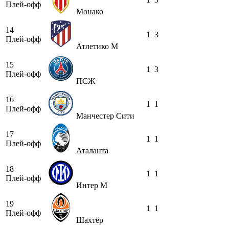
Плей-офф
Монако
14
1
3
Плей-офф
Атлетико М
15
1
3
Плей-офф
ПСЖ
16
1
1
Плей-офф
Манчестер Сити
17
1
1
Плей-офф
Аталанта
18
1
1
Плей-офф
Интер М
19
1
1
Плей-офф
Шахтёр