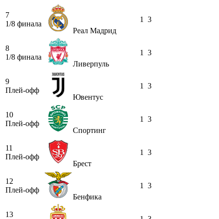
7
1
3
1/8 финала
Реал Мадрид
8
1
3
1/8 финала
Ливерпуль
9
1
3
Плей-офф
Ювентус
10
1
3
Плей-офф
Спортинг
11
1
3
Плей-офф
Брест
12
1
3
Плей-офф
Бенфика
13
1
3