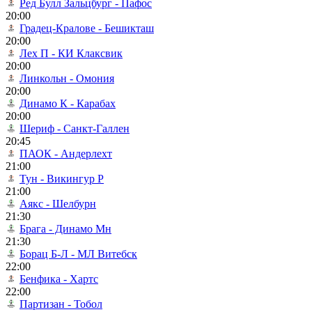
Ред Булл Зальцбург - Пафос
20:00
Градец-Кралове - Бешикташ
20:00
Лех П - КИ Клаксвик
20:00
Линкольн - Омония
20:00
Динамо К - Карабах
20:00
Шериф - Санкт-Галлен
20:45
ПАОК - Андерлехт
21:00
Тун - Викингур Р
21:00
Аякс - Шелбурн
21:30
Брага - Динамо Мн
21:30
Борац Б-Л - МЛ Витебск
22:00
Бенфика - Хартс
22:00
Партизан - Тобол