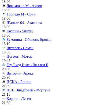
18:00
Локомотив М - Акрон
18:00
Торпедо М - Сочи
18:00
Шальке-04 - Аталанта
18:00
Каспий - Улытау
18:00
Буковина - Оболонь-Бровар
18:10
Витебск - Неман
18:30
Погонь - Мотор
19:45
Гоу Эхед Иглс - Виллем II
20:00
Витория - Арока
20:30
ЦСКА - Ростов
21:00
ПСВ Эйндховен - Фортуна
21:15
Корона - Легия
21:30