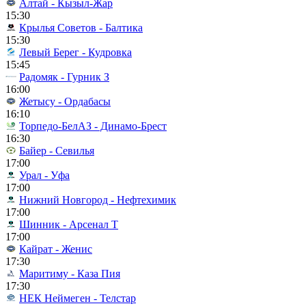
Алтай - Кызыл-Жар
15:30
Крылья Советов - Балтика
15:30
Левый Берег - Кудровка
15:45
Радомяк - Гурник З
16:00
Жетысу - Ордабасы
16:10
Торпедо-БелАЗ - Динамо-Брест
16:30
Байер - Севилья
17:00
Урал - Уфа
17:00
Нижний Новгород - Нефтехимик
17:00
Шинник - Арсенал Т
17:00
Кайрат - Женис
17:30
Маритиму - Каза Пия
17:30
НЕК Неймеген - Телстар