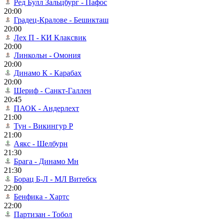
Ред Булл Зальцбург - Пафос
20:00
Градец-Кралове - Бешикташ
20:00
Лех П - КИ Клаксвик
20:00
Линкольн - Омония
20:00
Динамо К - Карабах
20:00
Шериф - Санкт-Галлен
20:45
ПАОК - Андерлехт
21:00
Тун - Викингур Р
21:00
Аякс - Шелбурн
21:30
Брага - Динамо Мн
21:30
Борац Б-Л - МЛ Витебск
22:00
Бенфика - Хартс
22:00
Партизан - Тобол