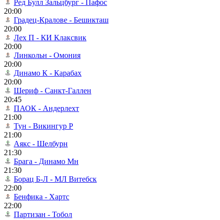
Ред Булл Зальцбург - Пафос
20:00
Градец-Кралове - Бешикташ
20:00
Лех П - КИ Клаксвик
20:00
Линкольн - Омония
20:00
Динамо К - Карабах
20:00
Шериф - Санкт-Галлен
20:45
ПАОК - Андерлехт
21:00
Тун - Викингур Р
21:00
Аякс - Шелбурн
21:30
Брага - Динамо Мн
21:30
Борац Б-Л - МЛ Витебск
22:00
Бенфика - Хартс
22:00
Партизан - Тобол