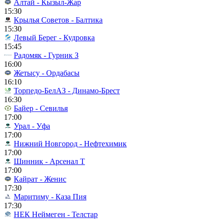
Алтай - Кызыл-Жар
15:30
Крылья Советов - Балтика
15:30
Левый Берег - Кудровка
15:45
Радомяк - Гурник З
16:00
Жетысу - Ордабасы
16:10
Торпедо-БелАЗ - Динамо-Брест
16:30
Байер - Севилья
17:00
Урал - Уфа
17:00
Нижний Новгород - Нефтехимик
17:00
Шинник - Арсенал Т
17:00
Кайрат - Женис
17:30
Маритиму - Каза Пия
17:30
НЕК Неймеген - Телстар