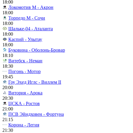
18:00
Локомотив М - Акрон
18:00
Торпедо М - Сочи
18:00
Шальке-04 - Аталанта
18:00
Каспий - Улытау
18:00
Буковина - Оболонь-Бровар
18:10
Витебск - Неман
18:30
Погонь - Мотор
19:45
Гоу Эхед Иглс - Виллем II
20:00
Витория - Арока
20:30
ЦСКА - Ростов
21:00
ПСВ Эйндховен - Фортуна
21:15
Корона - Легия
21:30