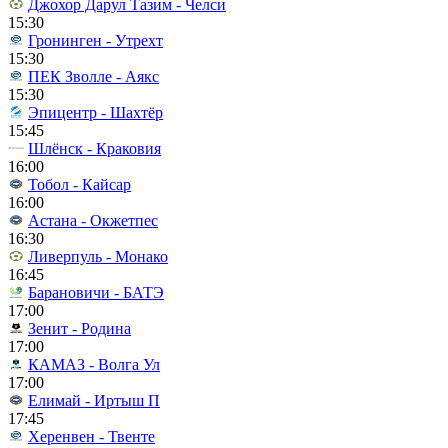
Джохор Дарул Тазим - Челси
15:30
Гронинген - Утрехт
15:30
ПЕК Зволле - Аякс
15:30
Эпицентр - Шахтёр
15:45
Шлёнск - Краковия
16:00
Тобол - Кайсар
16:00
Астана - Окжетпес
16:30
Ливерпуль - Монако
16:45
Барановичи - БАТЭ
17:00
Зенит - Родина
17:00
КАМАЗ - Волга Ул
17:00
Елимай - Иртыш П
17:45
Херенвен - Твенте