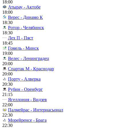
18:00
Атырау - Актобе
18:00
Верес - Динамо К
18:30
Ротор - Челябинск
18:30
Лех П - Пяст
18:45
Гомель - Минск
19:00
Велес - Ленинградец
20:00
Спартак М - Краснодар
20:00
Порту - Алверка
20:30
Рубин - Оренбург
21:15
Ягеллония - Видзев
22:00
Палмейрас - Интернасьонал
22:30
Морейренсе - Брага
22:30