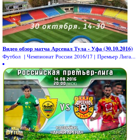
Видео обзор матча Арсенал Тула - Уфа (30.10.2016)
Футбол | Чемпионат России 2016/17 | Премьер Лига...