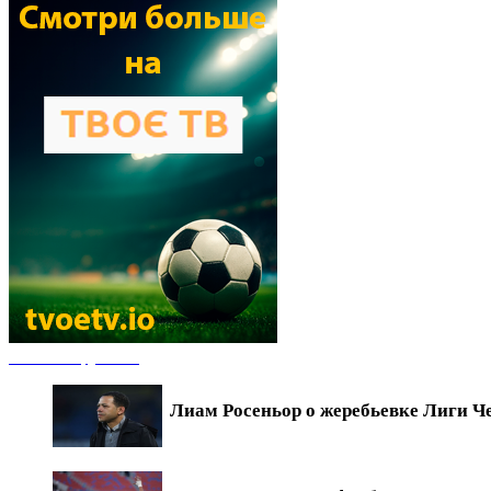
Новости футбола
Лиам Росеньор о жеребьевке Лиги Ч