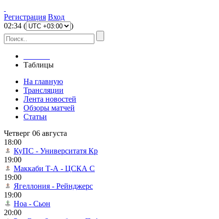
Регистрация
Вход
02
:
34
(
)
Главная
Таблицы
На главную
Трансляции
Лента новостей
Обзоры матчей
Статьи
Четверг 06 августа
18:00
КуПС - Университатя Кр
19:00
Маккаби Т-А - ЦСКА С
19:00
Ягеллония - Рейнджерс
19:00
Ноа - Сьон
20:00