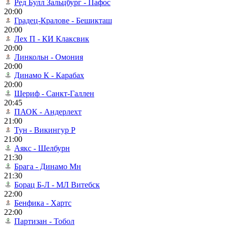
Ред Булл Зальцбург - Пафос
20:00
Градец-Кралове - Бешикташ
20:00
Лех П - КИ Клаксвик
20:00
Линкольн - Омония
20:00
Динамо К - Карабах
20:00
Шериф - Санкт-Галлен
20:45
ПАОК - Андерлехт
21:00
Тун - Викингур Р
21:00
Аякс - Шелбурн
21:30
Брага - Динамо Мн
21:30
Борац Б-Л - МЛ Витебск
22:00
Бенфика - Хартс
22:00
Партизан - Тобол