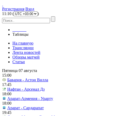
Регистрация
Вход
11
:
10
(
)
Главная
Таблицы
На главную
Трансляции
Лента новостей
Обзоры матчей
Статьи
Пятница 07 августа
15:00
Бавария - Астон Вилла
17:45
Нафтан - Арсенал Дз
18:00
Арарат-Армения - Урарту
18:00
Арарат - Сардарапат
19:45