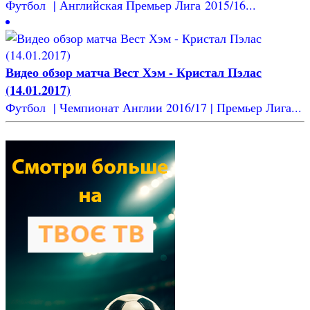
Футбол | Английская Премьер Лига 2015/16...
Видео обзор матча Вест Хэм - Кристал Пэлас
(14.01.2017)
Футбол | Чемпионат Англии 2016/17 | Премьер Лига...