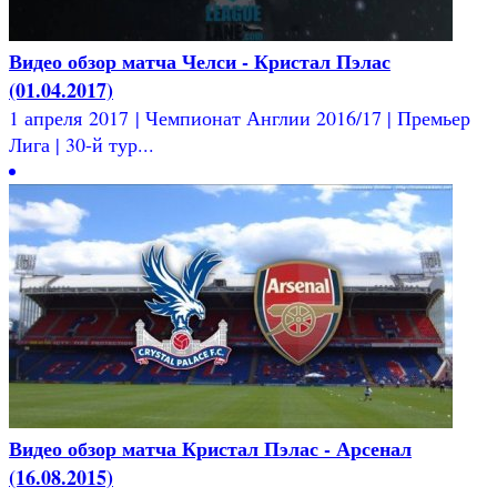
Видео обзор матча Челси - Кристал Пэлас
(01.04.2017)
1 апреля 2017 | Чемпионат Англии 2016/17 | Премьер
Лига | 30-й тур...
Видео обзор матча Кристал Пэлас - Арсенал
(16.08.2015)