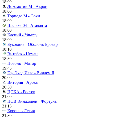
18:00
Локомотив М - Акрон
18:00
Торпедо М - Сочи
18:00
Шальке-04 - Аталанта
18:00
Каспий - Улытау
18:00
Буковина - Оболонь-Бровар
18:10
Витебск - Неман
18:30
Погонь - Мотор
19:45
Гоу Эхед Иглс - Виллем II
20:00
Витория - Арока
20:30
ЦСКА - Ростов
21:00
ПСВ Эйндховен - Фортуна
21:15
Корона - Легия
21:30