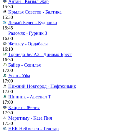
Алтай - Кызыл-Жар
15:30
Крылья Советов - Балтика
15:30
Левый Берег - Кудровка
15:45
Радомяк - Гурник З
16:00
Жетысу - Ордабасы
16:10
Торпедо-БелАЗ - Динамо-Брест
16:30
Байер - Севилья
17:00
Урал - Уфа
17:00
Нижний Новгород - Нефтехимик
17:00
Шинник - Арсенал Т
17:00
Кайрат - Женис
17:30
Маритиму - Каза Пия
17:30
НЕК Неймеген - Телстар