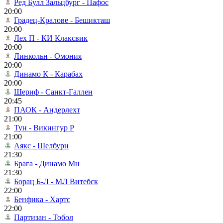
Ред Булл Зальцбург - Пафос
20:00
Градец-Кралове - Бешикташ
20:00
Лех П - КИ Клаксвик
20:00
Линкольн - Омония
20:00
Динамо К - Карабах
20:00
Шериф - Санкт-Галлен
20:45
ПАОК - Андерлехт
21:00
Тун - Викингур Р
21:00
Аякс - Шелбурн
21:30
Брага - Динамо Мн
21:30
Борац Б-Л - МЛ Витебск
22:00
Бенфика - Хартс
22:00
Партизан - Тобол