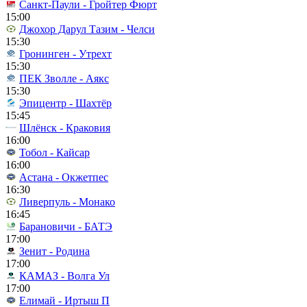
Санкт-Паули - Гройтер Фюрт
15:00
Джохор Дарул Тазим - Челси
15:30
Гронинген - Утрехт
15:30
ПЕК Зволле - Аякс
15:30
Эпицентр - Шахтёр
15:45
Шлёнск - Краковия
16:00
Тобол - Кайсар
16:00
Астана - Окжетпес
16:30
Ливерпуль - Монако
16:45
Барановичи - БАТЭ
17:00
Зенит - Родина
17:00
КАМАЗ - Волга Ул
17:00
Елимай - Иртыш П