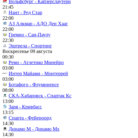
Вольфсбург - Кайзерслаутерн
21:45
Нант - Ред Стар
22:00
АЗ Алкмар - АДО Ден Хааг
22:00
Гремио - Сан-Паулу
22:30
Эштрела - Спортинг
Воскресенье 09 августа
00:30
Ремо - Атлетико Минейро
03:00
Интер Майами - Монтеррей
03:00
Ботафого - Флуминенсе
08:00
СКА-Хабаровск - Спартак Кс
13:00
Заря - Кривбасс
13:15
Спарта - Фейеноорд
14:30
Динамо М - Динамо Мх
14:30