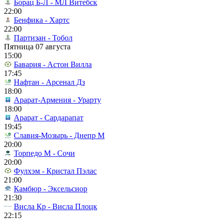
Борац Б-Л - МЛ Витебск
22:00
Бенфика - Хартс
22:00
Партизан - Тобол
Пятница 07 августа
15:00
Бавария - Астон Вилла
17:45
Нафтан - Арсенал Дз
18:00
Арарат-Армения - Урарту
18:00
Арарат - Сардарапат
19:45
Славия-Мозырь - Днепр М
20:00
Торпедо М - Сочи
20:00
Фулхэм - Кристал Пэлас
21:00
Камбюр - Эксельсиор
21:30
Висла Кр - Висла Плоцк
22:15