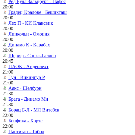
Ред Булл Зальцбург - Пафос
20:00
Градец-Кралове - Бешикташ
20:00
Лех П - КИ Клаксвик
20:00
Линкольн - Омония
20:00
Динамо К - Карабах
20:00
Шериф - Санкт-Галлен
20:45
ПАОК - Андерлехт
21:00
Тун - Викингур Р
21:00
Аякс - Шелбурн
21:30
Брага - Динамо Мн
21:30
Борац Б-Л - МЛ Витебск
22:00
Бенфика - Хартс
22:00
Партизан - Тобол