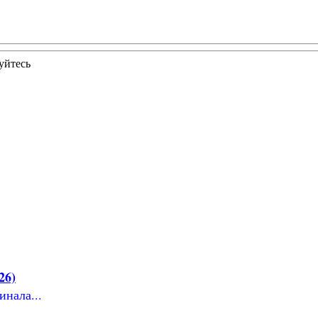
уйтесь
26)
инала...