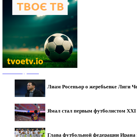
Новости футбола
Лиам Росеньор о жеребьевке Лиги Ч
Ямал стал первым футболистом XXI в
Глава футбольной федерации Ирана 