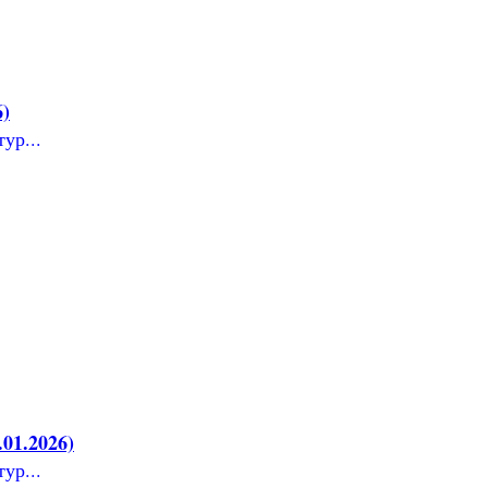
6)
ур...
01.2026)
ур...