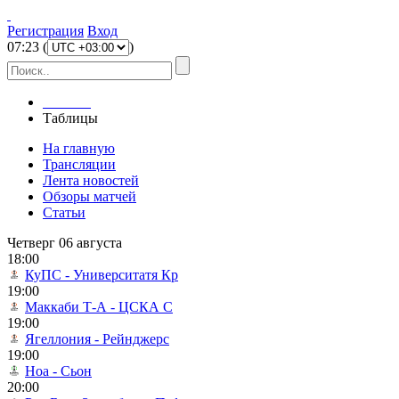
Регистрация
Вход
07
:
23
(
)
Главная
Таблицы
На главную
Трансляции
Лента новостей
Обзоры матчей
Статьи
Четверг 06 августа
18:00
КуПС - Университатя Кр
19:00
Маккаби Т-А - ЦСКА С
19:00
Ягеллония - Рейнджерс
19:00
Ноа - Сьон
20:00