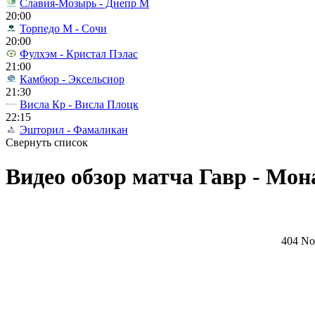
Славия-Мозырь - Днепр М
20:00
Торпедо М - Сочи
20:00
Фулхэм - Кристал Пэлас
21:00
Камбюр - Эксельсиор
21:30
Висла Кр - Висла Плоцк
22:15
Эшторил - Фамаликан
Свернуть список
Видео обзор матча Гавр - Мона