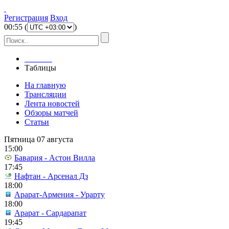
Регистрация
Вход
00
:
55
(
)
Главная
Таблицы
На главную
Трансляции
Лента новостей
Обзоры матчей
Статьи
Пятница 07 августа
15:00
Бавария - Астон Вилла
17:45
Нафтан - Арсенал Дз
18:00
Арарат-Армения - Урарту
18:00
Арарат - Сардарапат
19:45