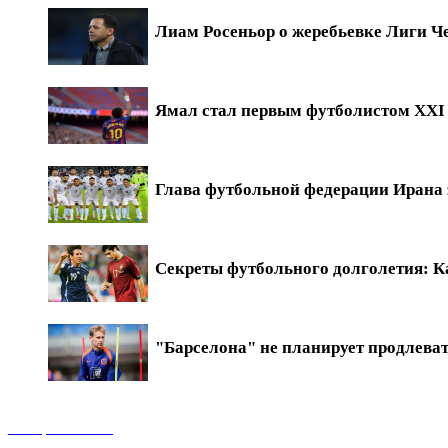
Лиам Росеньор о жеребьевке Лиги Ч
Ямал стал первым футболистом XXI в
Глава футбольной федерации Ирана 
Секреты футбольного долголетия: Ка
"Барселона" не планирует продлева
Обзоры матчей