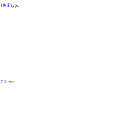
18-й тур...
7-й тур...