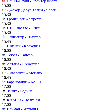
Санкт-Паули - Гройтер Фюрт
15:00
Джохор Дарул Тазим - Челси
15:30
Гронинген - Утрехт
15:30
ПЕК Зволле - Аякс
15:30
Эпицентр - Шахтёр
15:45
Шлёнск - Краковия
16:00
Тобол - Кайсар
16:00
Астана - Окжетпес
16:30
Ливерпуль - Монако
16:45
Барановичи - БАТЭ
17:00
Зенит - Родина
17:00
КАМАЗ - Волга Ул
17:00
Елимай - Иртыш П