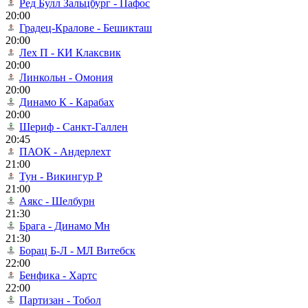
Ред Булл Зальцбург - Пафос
20:00
Градец-Кралове - Бешикташ
20:00
Лех П - КИ Клаксвик
20:00
Линкольн - Омония
20:00
Динамо К - Карабах
20:00
Шериф - Санкт-Галлен
20:45
ПАОК - Андерлехт
21:00
Тун - Викингур Р
21:00
Аякс - Шелбурн
21:30
Брага - Динамо Мн
21:30
Борац Б-Л - МЛ Витебск
22:00
Бенфика - Хартс
22:00
Партизан - Тобол