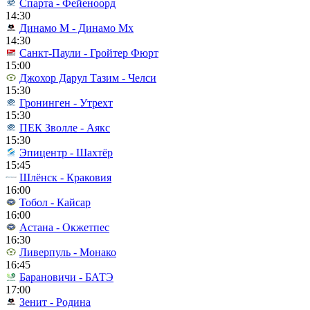
Спарта - Фейеноорд
14:30
Динамо М - Динамо Мх
14:30
Санкт-Паули - Гройтер Фюрт
15:00
Джохор Дарул Тазим - Челси
15:30
Гронинген - Утрехт
15:30
ПЕК Зволле - Аякс
15:30
Эпицентр - Шахтёр
15:45
Шлёнск - Краковия
16:00
Тобол - Кайсар
16:00
Астана - Окжетпес
16:30
Ливерпуль - Монако
16:45
Барановичи - БАТЭ
17:00
Зенит - Родина