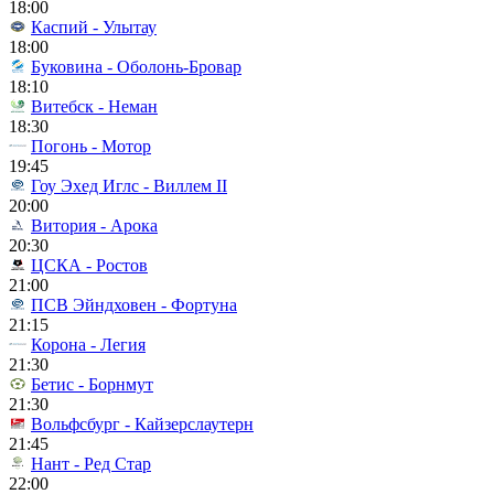
18:00
Каспий - Улытау
18:00
Буковина - Оболонь-Бровар
18:10
Витебск - Неман
18:30
Погонь - Мотор
19:45
Гоу Эхед Иглс - Виллем II
20:00
Витория - Арока
20:30
ЦСКА - Ростов
21:00
ПСВ Эйндховен - Фортуна
21:15
Корона - Легия
21:30
Бетис - Борнмут
21:30
Вольфсбург - Кайзерслаутерн
21:45
Нант - Ред Стар
22:00