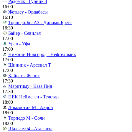
Радомяк - Гурник З
16:00
Жетысу - Ордабасы
16:10
Торпедо-БелАЗ - Динамо-Брест
16:30
Байер - Севилья
17:00
Урал - Уфа
17:00
Нижний Новгород - Нефтехимик
17:00
Шинник - Арсенал Т
17:00
Кайрат - Женис
17:30
Маритиму - Каза Пия
17:30
НЕК Неймеген - Телстар
18:00
Локомотив М - Акрон
18:00
Торпедо М - Сочи
18:00
Шальке-04 - Аталанта