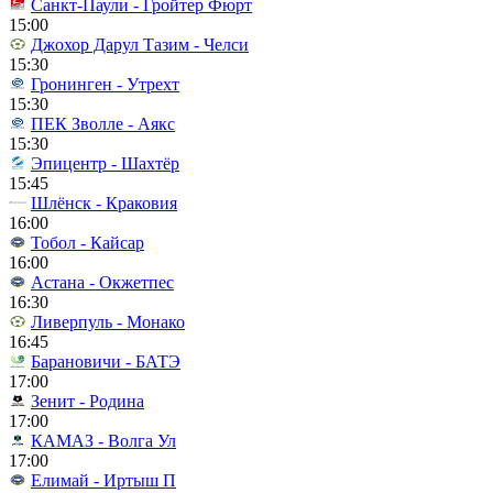
Санкт-Паули - Гройтер Фюрт
15:00
Джохор Дарул Тазим - Челси
15:30
Гронинген - Утрехт
15:30
ПЕК Зволле - Аякс
15:30
Эпицентр - Шахтёр
15:45
Шлёнск - Краковия
16:00
Тобол - Кайсар
16:00
Астана - Окжетпес
16:30
Ливерпуль - Монако
16:45
Барановичи - БАТЭ
17:00
Зенит - Родина
17:00
КАМАЗ - Волга Ул
17:00
Елимай - Иртыш П