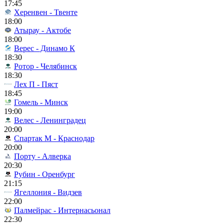
17:45
Херенвен - Твенте
18:00
Атырау - Актобе
18:00
Верес - Динамо К
18:30
Ротор - Челябинск
18:30
Лех П - Пяст
18:45
Гомель - Минск
19:00
Велес - Ленинградец
20:00
Спартак М - Краснодар
20:00
Порту - Алверка
20:30
Рубин - Оренбург
21:15
Ягеллония - Видзев
22:00
Палмейрас - Интернасьонал
22:30