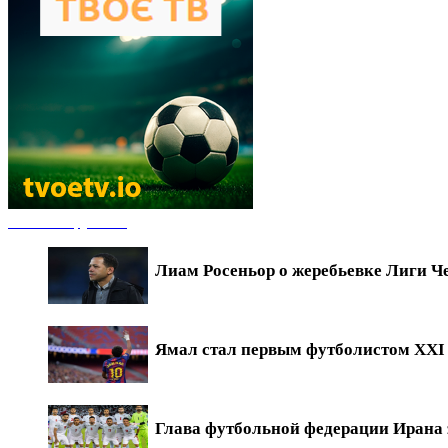
Новости футбола
Лиам Росеньор о жеребьевке Лиги Ч
Ямал стал первым футболистом XXI в
Глава футбольной федерации Ирана 