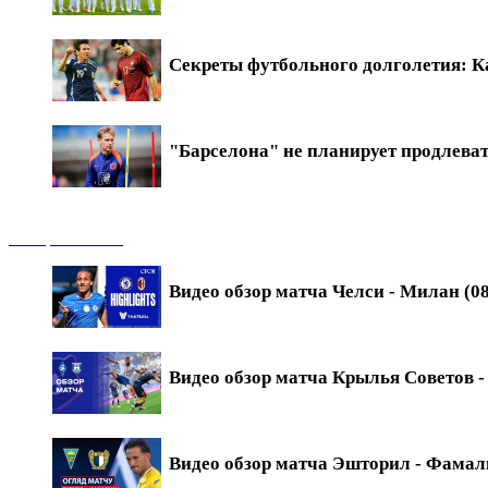
Секреты футбольного долголетия: Ка
"Барселона" не планирует продлева
Обзоры матчей
Видео обзор матча Челси - Милан (08
Видео обзор матча Крылья Советов - 
Видео обзор матча Эшторил - Фамали