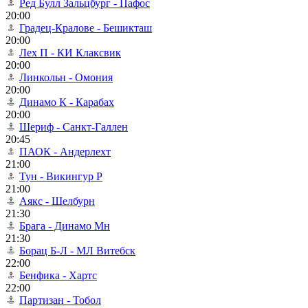
Ред Булл Зальцбург - Пафос
20:00
Градец-Кралове - Бешикташ
20:00
Лех П - КИ Клаксвик
20:00
Линкольн - Омония
20:00
Динамо К - Карабах
20:00
Шериф - Санкт-Галлен
20:45
ПАОК - Андерлехт
21:00
Тун - Викингур Р
21:00
Аякс - Шелбурн
21:30
Брага - Динамо Мн
21:30
Борац Б-Л - МЛ Витебск
22:00
Бенфика - Хартс
22:00
Партизан - Тобол