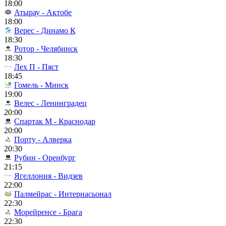
18:00
Атырау - Актобе
18:00
Верес - Динамо К
18:30
Ротор - Челябинск
18:30
Лех П - Пяст
18:45
Гомель - Минск
19:00
Велес - Ленинградец
20:00
Спартак М - Краснодар
20:00
Порту - Алверка
20:30
Рубин - Оренбург
21:15
Ягеллония - Видзев
22:00
Палмейрас - Интернасьонал
22:30
Морейренсе - Брага
22:30