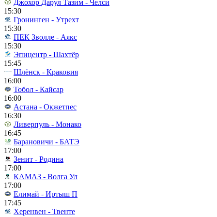
Джохор Дарул Тазим - Челси
15:30
Гронинген - Утрехт
15:30
ПЕК Зволле - Аякс
15:30
Эпицентр - Шахтёр
15:45
Шлёнск - Краковия
16:00
Тобол - Кайсар
16:00
Астана - Окжетпес
16:30
Ливерпуль - Монако
16:45
Барановичи - БАТЭ
17:00
Зенит - Родина
17:00
КАМАЗ - Волга Ул
17:00
Елимай - Иртыш П
17:45
Херенвен - Твенте