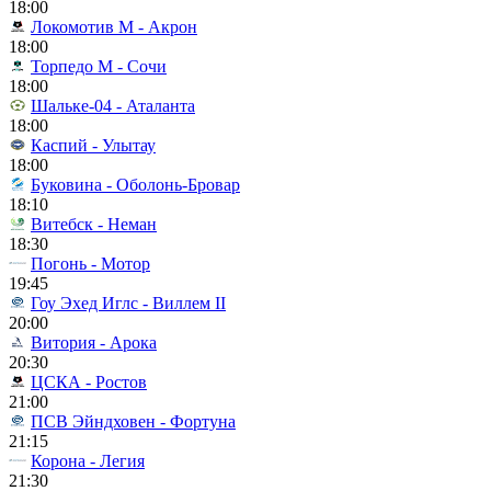
18:00
Локомотив М - Акрон
18:00
Торпедо М - Сочи
18:00
Шальке-04 - Аталанта
18:00
Каспий - Улытау
18:00
Буковина - Оболонь-Бровар
18:10
Витебск - Неман
18:30
Погонь - Мотор
19:45
Гоу Эхед Иглс - Виллем II
20:00
Витория - Арока
20:30
ЦСКА - Ростов
21:00
ПСВ Эйндховен - Фортуна
21:15
Корона - Легия
21:30