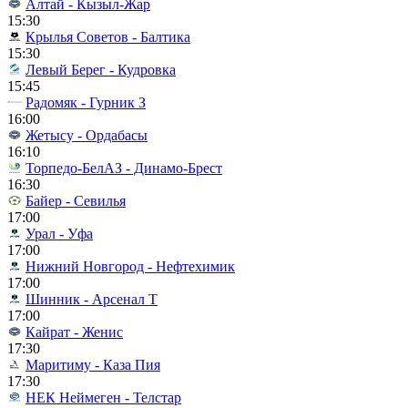
Алтай - Кызыл-Жар
15:30
Крылья Советов - Балтика
15:30
Левый Берег - Кудровка
15:45
Радомяк - Гурник З
16:00
Жетысу - Ордабасы
16:10
Торпедо-БелАЗ - Динамо-Брест
16:30
Байер - Севилья
17:00
Урал - Уфа
17:00
Нижний Новгород - Нефтехимик
17:00
Шинник - Арсенал Т
17:00
Кайрат - Женис
17:30
Маритиму - Каза Пия
17:30
НЕК Неймеген - Телстар