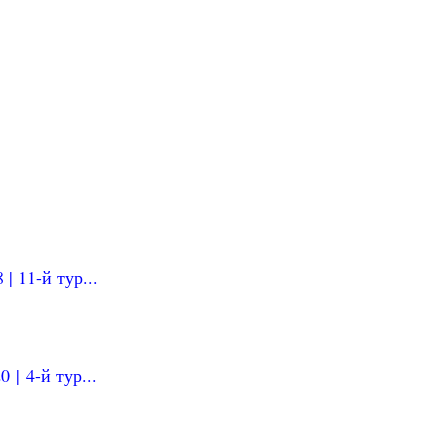
| 11-й тур...
| 4-й тур...