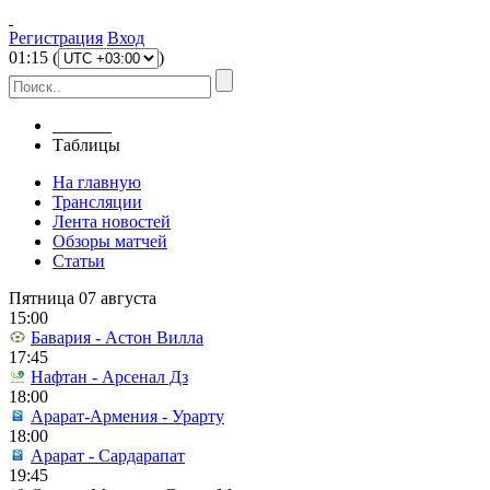
Регистрация
Вход
01
:
15
(
)
Главная
Таблицы
На главную
Трансляции
Лента новостей
Обзоры матчей
Статьи
Пятница 07 августа
15:00
Бавария - Астон Вилла
17:45
Нафтан - Арсенал Дз
18:00
Арарат-Армения - Урарту
18:00
Арарат - Сардарапат
19:45