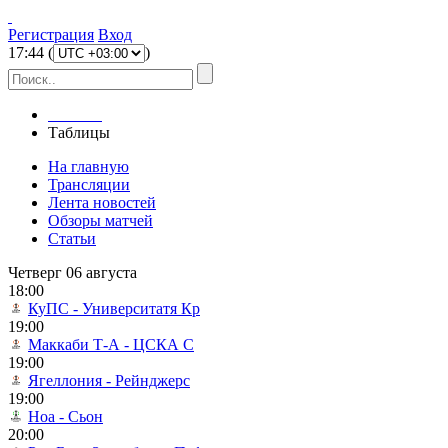
Регистрация
Вход
17
:
44
(
)
Главная
Таблицы
На главную
Трансляции
Лента новостей
Обзоры матчей
Статьи
Четверг 06 августа
18:00
КуПС - Университатя Кр
19:00
Маккаби Т-А - ЦСКА С
19:00
Ягеллония - Рейнджерс
19:00
Ноа - Сьон
20:00