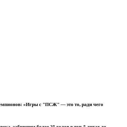
емпионов: «Игры с "ПСЖ" — это то, ради чего
ека, забившим более 25 голов в топ-5 лигах до