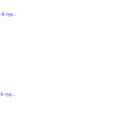
й тур...
й тур...