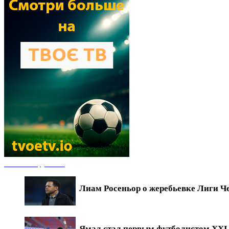
Новости футбола
Лиам Росеньор о жеребьевке Лиги Ч
Ямал стал первым футболистом XXI в