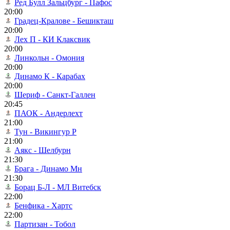
Ред Булл Зальцбург - Пафос
20:00
Градец-Кралове - Бешикташ
20:00
Лех П - КИ Клаксвик
20:00
Линкольн - Омония
20:00
Динамо К - Карабах
20:00
Шериф - Санкт-Галлен
20:45
ПАОК - Андерлехт
21:00
Тун - Викингур Р
21:00
Аякс - Шелбурн
21:30
Брага - Динамо Мн
21:30
Борац Б-Л - МЛ Витебск
22:00
Бенфика - Хартс
22:00
Партизан - Тобол