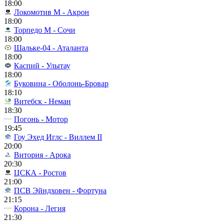
18:00
Локомотив М - Акрон
18:00
Торпедо М - Сочи
18:00
Шальке-04 - Аталанта
18:00
Каспий - Улытау
18:00
Буковина - Оболонь-Бровар
18:10
Витебск - Неман
18:30
Погонь - Мотор
19:45
Гоу Эхед Иглс - Виллем II
20:00
Витория - Арока
20:30
ЦСКА - Ростов
21:00
ПСВ Эйндховен - Фортуна
21:15
Корона - Легия
21:30