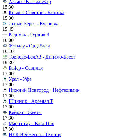
Алтай - Кызыл-Жар
15:30
Крылья Советов - Балтика
15:30
Левый Берег - Кудровка
15:45
Радомяк - Гурник З
16:00
Жетысу - Ордабасы
16:10
Торпедо-БелАЗ - Динамо-Брест
16:30
Байер - Севилья
17:00
Урал - Уфа
17:00
Нижний Новгород - Нефтехимик
17:00
Шинник - Арсенал Т
17:00
Кайрат - Женис
17:30
Маритиму - Каза Пия
17:30
НЕК Неймеген - Телстар