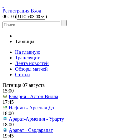
Регистрация
Вход
06
:
10
(
)
Главная
Таблицы
На главную
Трансляции
Лента новостей
Обзоры матчей
Статьи
Пятница 07 августа
15:00
Бавария - Астон Вилла
17:45
Нафтан - Арсенал Дз
18:00
Арарат-Армения - Урарту
18:00
Арарат - Сардарапат
19:45