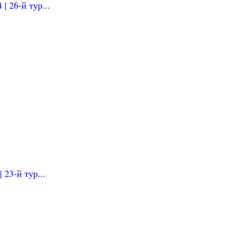
| 26-й тур...
 23-й тур...