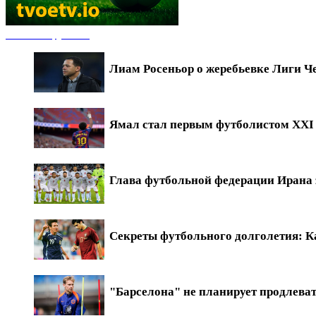
Новости футбола
Лиам Росеньор о жеребьевке Лиги Ч
Ямал стал первым футболистом XXI в
Глава футбольной федерации Ирана 
Секреты футбольного долголетия: Ка
"Барселона" не планирует продлева