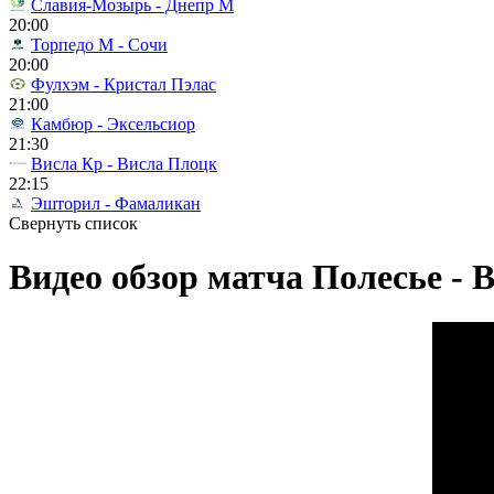
Славия-Мозырь - Днепр М
20:00
Торпедо М - Сочи
20:00
Фулхэм - Кристал Пэлас
21:00
Камбюр - Эксельсиор
21:30
Висла Кр - Висла Плоцк
22:15
Эшторил - Фамаликан
Свернуть список
Видео обзор матча Полесье - В