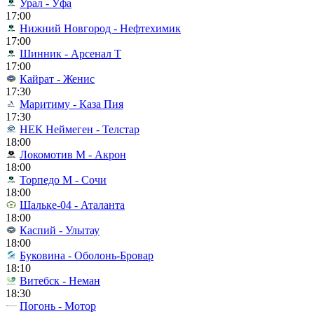
Урал - Уфа
17:00
Нижний Новгород - Нефтехимик
17:00
Шинник - Арсенал Т
17:00
Кайрат - Женис
17:30
Маритиму - Каза Пия
17:30
НЕК Неймеген - Телстар
18:00
Локомотив М - Акрон
18:00
Торпедо М - Сочи
18:00
Шальке-04 - Аталанта
18:00
Каспий - Улытау
18:00
Буковина - Оболонь-Бровар
18:10
Витебск - Неман
18:30
Погонь - Мотор