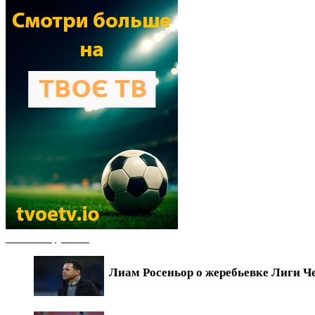
Новости футбола
Лиам Росеньор о жеребьевке Лиги Ч