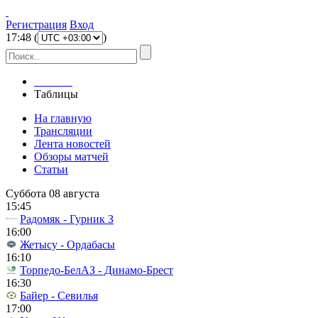
Регистрация
Вход
17
:
48
(
)
Главная
Таблицы
На главную
Трансляции
Лента новостей
Обзоры матчей
Статьи
Суббота 08 августа
15:45
Радомяк - Гурник З
16:00
Жетысу - Ордабасы
16:10
Торпедо-БелАЗ - Динамо-Брест
16:30
Байер - Севилья
17:00