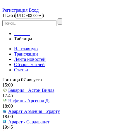
Регистрация
Вход
11
:
26
(
)
Главная
Таблицы
На главную
Трансляции
Лента новостей
Обзоры матчей
Статьи
Пятница 07 августа
15:00
Бавария - Астон Вилла
17:45
Нафтан - Арсенал Дз
18:00
Арарат-Армения - Урарту
18:00
Арарат - Сардарапат
19:45