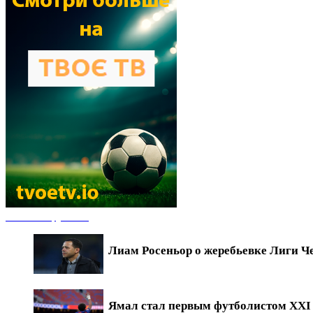
Новости футбола
Лиам Росеньор о жеребьевке Лиги Ч
Ямал стал первым футболистом XXI в