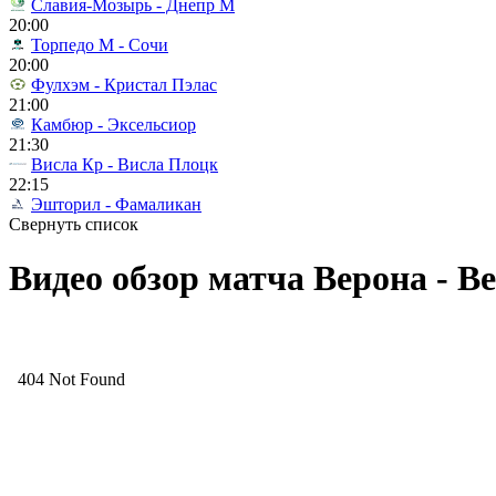
Славия-Мозырь - Днепр М
20:00
Торпедо М - Сочи
20:00
Фулхэм - Кристал Пэлас
21:00
Камбюр - Эксельсиор
21:30
Висла Кр - Висла Плоцк
22:15
Эшторил - Фамаликан
Свернуть список
Видео обзор матча Верона - Ве