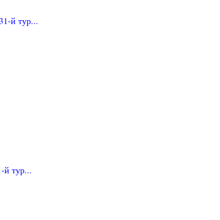
1-й тур...
-й тур...